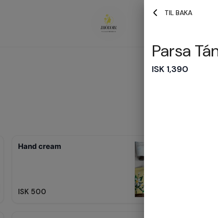
TIL BAKA
Parsa Tán
ISK 1,390
Hand cream
ISK 500