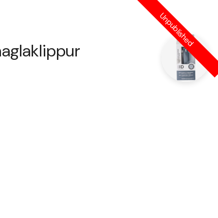
Unpublished
0
aglaklippur
Parsa Tánaglaklippur
ISK 1,390