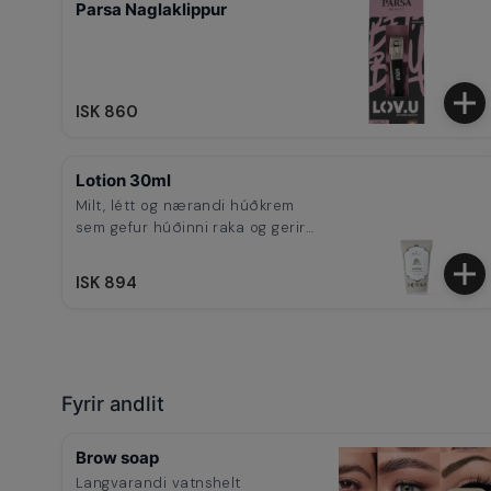
Parsa Naglaklippur
ISK 860
Lotion 30ml
Milt, létt og nærandi húðkrem
sem gefur húðinni raka og gerir
hana silkimjúka.
ISK 894
Fyrir andlit
Brow soap
Langvarandi vatnshelt