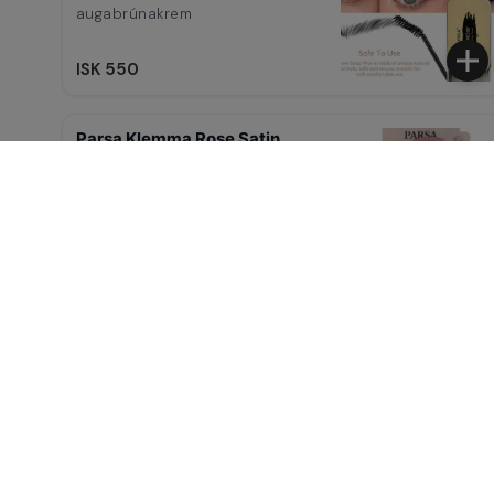
augabrúnakrem
ISK 550
Parsa Klemma Rose Satin
ISK 890
Parsa Plokkari beinn
ISK 890