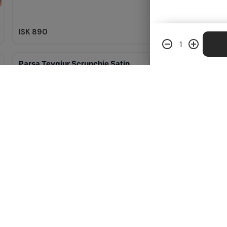
ISK 890
1
Parsa Teygjur Scrunchie Satin
ISK 890
Look by Linn Lash serum
Vegan augnháraserum fyrir lengri
og fyllri augnhár
ISK 4,990