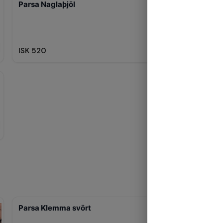
Parsa Naglaþjöl
ISK 520
Parsa Klemma svört