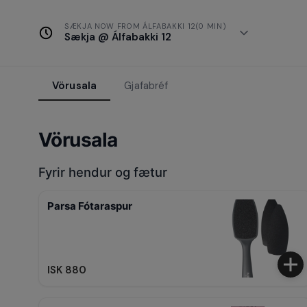
SÆKJA NOW FROM ÁLFABAKKI 12(0 MIN)
Sækja @ Álfabakki 12
Vörusala
Gjafabréf
Vörusala
Fyrir hendur og fætur
Parsa Fótaraspur
ISK 880