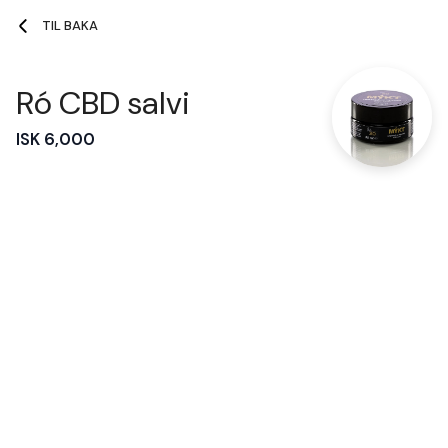
TIL BAKA
Ró CBD salvi
Vörur
Klippikort
ISK 6,000
Vörur
Kuldi krem
ISK 8,000
Ró CBD olía