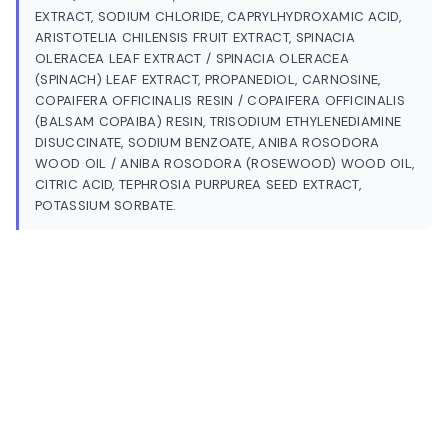
EXTRACT, SODIUM CHLORIDE, CAPRYLHYDROXAMIC ACID,
Skin regimen 15.0 vitamin
ARISTOTELIA CHILENSIS FRUIT EXTRACT, SPINACIA
C booster
OLERACEA LEAF EXTRACT / SPINACIA OLERACEA
(SPINACH) LEAF EXTRACT, PROPANEDIOL, CARNOSINE,
COPAIFERA OFFICINALIS RESIN / COPAIFERA OFFICINALIS
ISK 18,900
(BALSAM COPAIBA) RESIN, TRISODIUM ETHYLENEDIAMINE
DISUCCINATE, SODIUM BENZOATE, ANIBA ROSODORA
WOOD OIL / ANIBA ROSODORA (ROSEWOOD) WOOD OIL,
Skin regimen Ginger
CITRIC ACID, TEPHROSIA PURPUREA SEED EXTRACT,
cleansing oil
POTASSIUM SORBATE.
ISK 8,800
Skin regimen/ Glyco-lacto
peel
ISK 15,900