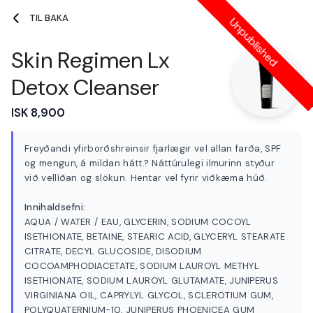
TIL BAKA
Unpublished
Skin Regimen Lx
SÆKJA NOW FROM GILSBÚÐ 7(0 MIN)
Sækja @ Gilsbúð 7
Detox Cleanser
Vörur
Gjafabréf
Gjafabréf - Meðferðakort
ISK 8,900
Vörur
Freyðandi yfirborðshreinsir fjarlægir vel allan farða, SPF
og mengun, á mildan hátt.? Náttúrulegi ilmurinn styður
við vellíðan og slökun. Hentar vel fyrir viðkæma húð.
Skin Regimen
Innihaldsefni:
Skin regimen 1.85 HA
AQUA / WATER / EAU, GLYCERIN, SODIUM COCOYL
booster
ISETHIONATE, BETAINE, STEARIC ACID, GLYCERYL STEARATE
CITRATE, DECYL GLUCOSIDE, DISODIUM
COCOAMPHODIACETATE, SODIUM LAUROYL METHYL
ISK 18,700
ISETHIONATE, SODIUM LAUROYL GLUTAMATE, JUNIPERUS
VIRGINIANA OIL, CAPRYLYL GLYCOL, SCLEROTIUM GUM,
POLYQUATERNIUM-10, JUNIPERUS PHOENICEA GUM